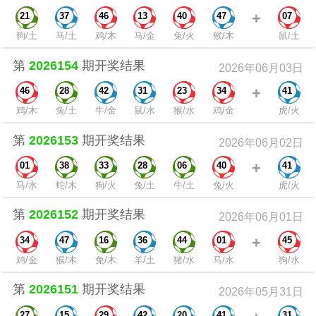
+
21
37
46
13
40
47
07
狗/土
马/土
鸡/木
马/金
兔/火
猴/木
鼠/土
第
2026154
期开奖结果
2026年06月03日
+
46
28
42
31
23
34
41
鸡/木
兔/土
牛/金
鼠/水
猴/水
鸡/金
虎/火
第
2026153
期开奖结果
2026年06月02日
+
01
38
33
28
06
40
41
马/水
蛇/木
狗/火
兔/土
牛/土
兔/火
虎/火
第
2026152
期开奖结果
2026年06月01日
+
34
47
16
36
44
01
45
鸡/金
猴/木
兔/木
羊/土
猪/水
马/水
狗/水
第
2026151
期开奖结果
2026年05月31日
27
15
29
42
20
41
31