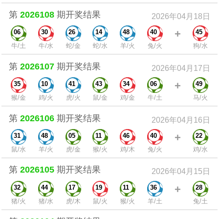
第
2026108
期开奖结果
2026年04月18日
+
06
30
26
14
48
40
45
牛/土
牛/水
蛇/金
蛇/水
羊/火
兔/火
狗/水
第
2026107
期开奖结果
2026年04月17日
+
35
10
41
43
34
06
49
猴/金
鸡/火
虎/火
鼠/金
鸡/金
牛/土
马/火
第
2026106
期开奖结果
2026年04月16日
+
31
48
05
11
46
40
22
鼠/水
羊/火
虎/金
猴/火
鸡/木
兔/火
鸡/水
第
2026105
期开奖结果
2026年04月15日
+
32
44
17
19
11
36
28
猪/火
猪/水
虎/木
鼠/火
猴/火
羊/土
兔/土