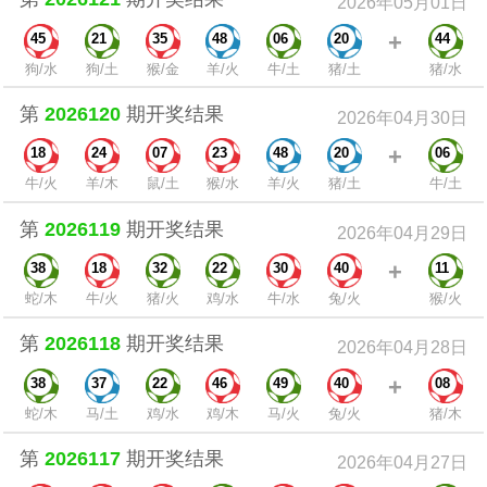
2026年05月01日
+
45
21
35
48
06
20
44
狗/水
狗/土
猴/金
羊/火
牛/土
猪/土
猪/水
第
2026120
期开奖结果
2026年04月30日
+
18
24
07
23
48
20
06
牛/火
羊/木
鼠/土
猴/水
羊/火
猪/土
牛/土
第
2026119
期开奖结果
2026年04月29日
+
38
18
32
22
30
40
11
蛇/木
牛/火
猪/火
鸡/水
牛/水
兔/火
猴/火
第
2026118
期开奖结果
2026年04月28日
+
38
37
22
46
49
40
08
蛇/木
马/土
鸡/水
鸡/木
马/火
兔/火
猪/木
第
2026117
期开奖结果
2026年04月27日