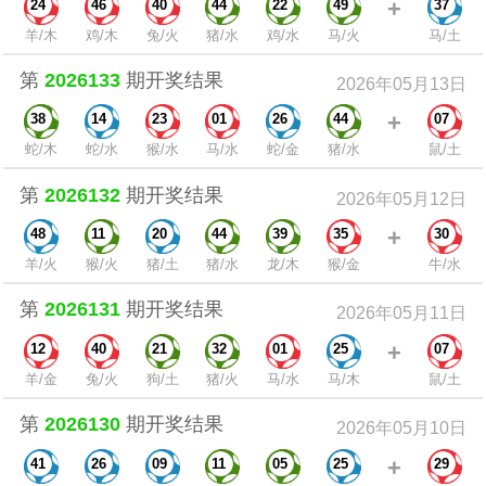
+
24
46
40
44
22
49
37
羊/木
鸡/木
兔/火
猪/水
鸡/水
马/火
马/土
第
2026133
期开奖结果
2026年05月13日
+
38
14
23
01
26
44
07
蛇/木
蛇/水
猴/水
马/水
蛇/金
猪/水
鼠/土
第
2026132
期开奖结果
2026年05月12日
+
48
11
20
44
39
35
30
羊/火
猴/火
猪/土
猪/水
龙/木
猴/金
牛/水
第
2026131
期开奖结果
2026年05月11日
+
12
40
21
32
01
25
07
羊/金
兔/火
狗/土
猪/火
马/水
马/木
鼠/土
第
2026130
期开奖结果
2026年05月10日
+
41
26
09
11
05
25
29