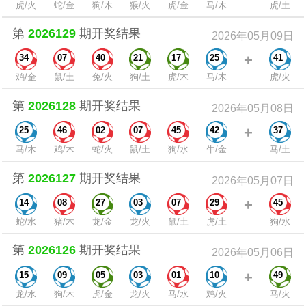
虎/火
蛇/金
狗/木
猴/火
虎/金
马/木
虎/土
第
2026129
期开奖结果
2026年05月09日
+
34
07
40
21
17
25
41
鸡/金
鼠/土
兔/火
狗/土
虎/木
马/木
虎/火
第
2026128
期开奖结果
2026年05月08日
+
25
46
02
07
45
42
37
马/木
鸡/木
蛇/火
鼠/土
狗/水
牛/金
马/土
第
2026127
期开奖结果
2026年05月07日
+
14
08
27
03
07
29
45
蛇/水
猪/木
龙/金
龙/火
鼠/土
虎/土
狗/水
第
2026126
期开奖结果
2026年05月06日
+
15
09
05
03
01
10
49
龙/水
狗/木
虎/金
龙/火
马/水
鸡/火
马/火