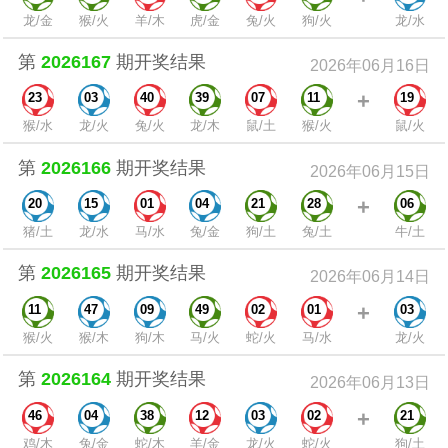
龙/金
猴/火
羊/木
虎/金
兔/火
狗/火
龙/水
第
2026167
期开奖结果
2026年06月16日
+
23
03
40
39
07
11
19
猴/水
龙/火
兔/火
龙/木
鼠/土
猴/火
鼠/火
第
2026166
期开奖结果
2026年06月15日
+
20
15
01
04
21
28
06
猪/土
龙/水
马/水
兔/金
狗/土
兔/土
牛/土
第
2026165
期开奖结果
2026年06月14日
+
11
47
09
49
02
01
03
猴/火
猴/木
狗/木
马/火
蛇/火
马/水
龙/火
第
2026164
期开奖结果
2026年06月13日
+
46
04
38
12
03
02
21
鸡/木
兔/金
蛇/木
羊/金
龙/火
蛇/火
狗/土