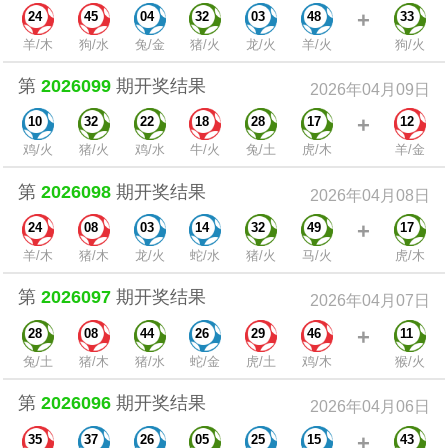
+
24
45
04
32
03
48
33
羊/木
狗/水
兔/金
猪/火
龙/火
羊/火
狗/火
第
2026099
期开奖结果
2026年04月09日
+
10
32
22
18
28
17
12
鸡/火
猪/火
鸡/水
牛/火
兔/土
虎/木
羊/金
第
2026098
期开奖结果
2026年04月08日
+
24
08
03
14
32
49
17
羊/木
猪/木
龙/火
蛇/水
猪/火
马/火
虎/木
第
2026097
期开奖结果
2026年04月07日
+
28
08
44
26
29
46
11
兔/土
猪/木
猪/水
蛇/金
虎/土
鸡/木
猴/火
第
2026096
期开奖结果
2026年04月06日
+
35
37
26
05
25
15
43