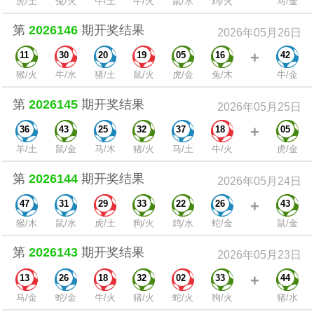
虎/土
兔/火
牛/土
牛/火
鼠/水
鸡/火
马/金
第
2026146
期开奖结果
2026年05月26日
+
11
30
20
19
05
16
42
猴/火
牛/水
猪/土
鼠/火
虎/金
兔/木
牛/金
第
2026145
期开奖结果
2026年05月25日
+
36
43
25
32
37
18
05
羊/土
鼠/金
马/木
猪/火
马/土
牛/火
虎/金
第
2026144
期开奖结果
2026年05月24日
+
47
31
29
33
22
26
43
猴/木
鼠/水
虎/土
狗/火
鸡/水
蛇/金
鼠/金
第
2026143
期开奖结果
2026年05月23日
+
13
26
18
32
02
33
44
马/金
蛇/金
牛/火
猪/火
蛇/火
狗/火
猪/水