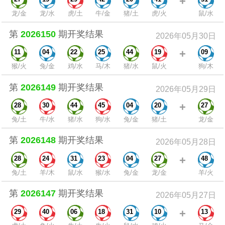
+
龙/金
龙/水
虎/土
牛/金
猪/土
虎/火
鼠/水
第
2026150
期开奖结果
2026年05月30日
+
11
04
22
25
44
19
09
猴/火
兔/金
鸡/水
马/木
猪/水
鼠/火
狗/木
第
2026149
期开奖结果
2026年05月29日
+
28
30
44
45
04
20
27
兔/土
牛/水
猪/水
狗/水
兔/金
猪/土
龙/金
第
2026148
期开奖结果
2026年05月28日
+
28
24
31
23
04
27
48
兔/土
羊/木
鼠/水
猴/水
兔/金
龙/金
羊/火
第
2026147
期开奖结果
2026年05月27日
+
29
40
06
18
31
10
13